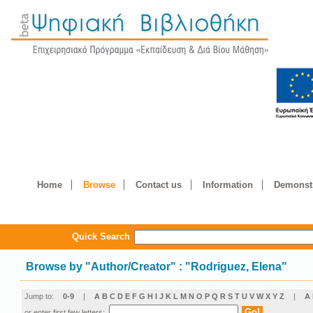
Home
Browse
Contact us
Information
Demonstr
Quick Search
Browse by
"
Author/Creator
"
: "Rodriguez, Elena"
Jump to:
0-9
|
A
B
C
D
E
F
G
H
I
J
K
L
M
N
O
P
Q
R
S
T
U
V
W
X
Y
Z
|
Α
or enter first few letters: