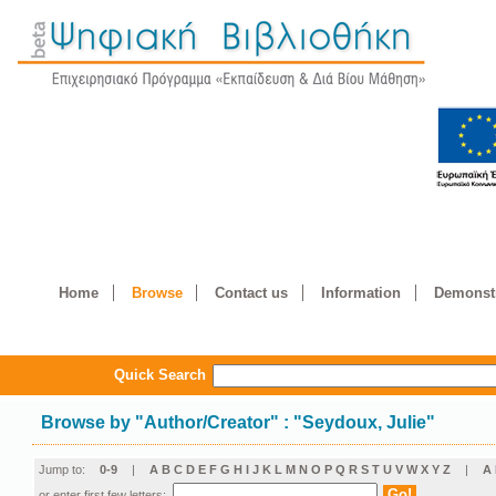
Home
Browse
Contact us
Information
Demonstr
Quick Search
Browse by
"
Author/Creator
"
: "Seydoux, Julie"
Jump to:
0-9
|
A
B
C
D
E
F
G
H
I
J
K
L
M
N
O
P
Q
R
S
T
U
V
W
X
Y
Z
|
Α
or enter first few letters: