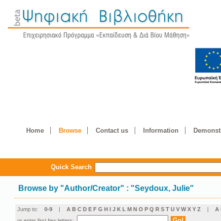
Home
Browse
Contact us
Information
Demonstr
Quick Search
Browse by
"
Author/Creator
"
: "Seydoux, Julie"
Jump to:
0-9
|
A
B
C
D
E
F
G
H
I
J
K
L
M
N
O
P
Q
R
S
T
U
V
W
X
Y
Z
|
Α
or enter first few letters: