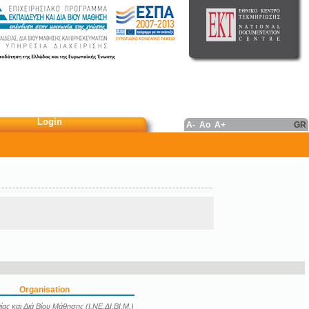
Login
A-
Ao
A+
GR
Organisation
ας και Διά Βίου Μάθησης (Ι.ΝΕ.ΔΙ.ΒΙ.Μ.)