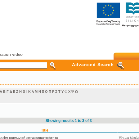
ation video
Advanced Search
Α
Β
Γ
Δ
Ε
Ζ
Η
Θ
Ι
Κ
Λ
Μ
Ν
Ξ
Ο
Π
Ρ
Σ
Τ
Υ
Φ
Χ
Ψ
Ω
Showing results 1 to 3 of 3
Title
ιρείν: κοινωνική επιχειρηματικότητα
Ίδρυμα Νεολαί