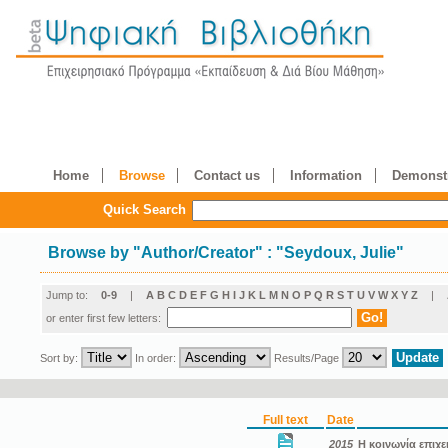
Home
Browse
Contact us
Information
Demonstr
Quick Search
Browse by
"
Author/Creator
"
: "Seydoux, Julie"
Jump to:
0-9
|
A
B
C
D
E
F
G
H
I
J
K
L
M
N
O
P
Q
R
S
T
U
V
W
X
Y
Z
|
or enter first few letters:
Sort by:
In order:
Results/Page
Full text
Date
2015
Η κοινωνία επιχε