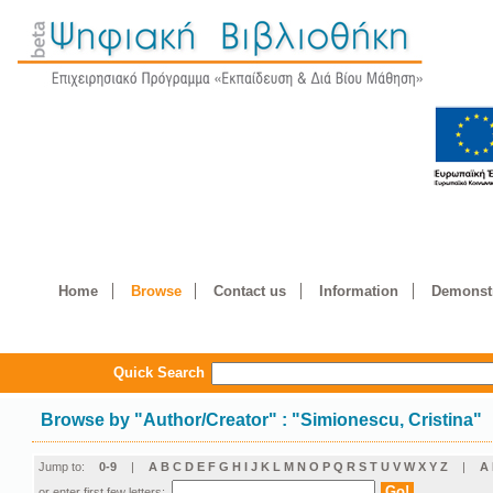
Home
Browse
Contact us
Information
Demonstr
Quick Search
Browse by
"
Author/Creator
"
: "Simionescu, Cristina"
Jump to:
0-9
|
A
B
C
D
E
F
G
H
I
J
K
L
M
N
O
P
Q
R
S
T
U
V
W
X
Y
Z
|
Α
or enter first few letters: