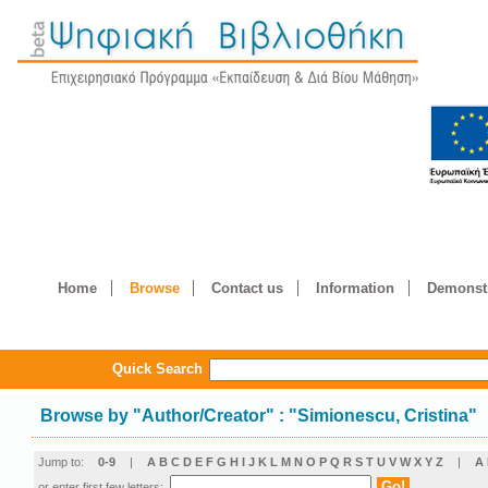
Home
Browse
Contact us
Information
Demonstr
Quick Search
Browse by
"
Author/Creator
"
: "Simionescu, Cristina"
Jump to:
0-9
|
A
B
C
D
E
F
G
H
I
J
K
L
M
N
O
P
Q
R
S
T
U
V
W
X
Y
Z
|
Α
or enter first few letters: