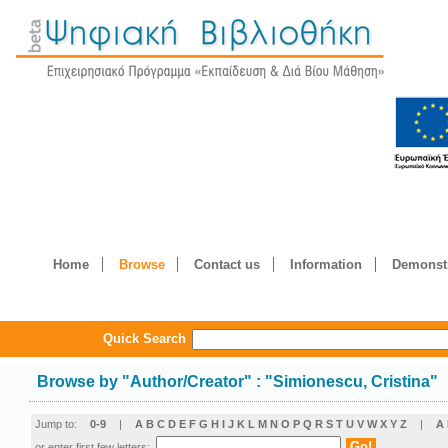
Home
Browse
Contact us
Information
Demonstr
Quick Search
Browse by
"
Author/Creator
"
: "Simionescu, Cristina"
Jump to:
0-9
|
A
B
C
D
E
F
G
H
I
J
K
L
M
N
O
P
Q
R
S
T
U
V
W
X
Y
Z
|
Α
or enter first few letters: