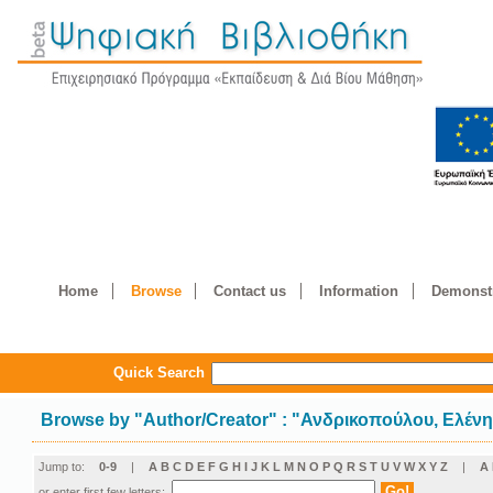
Home
Browse
Contact us
Information
Demonstr
Quick Search
Browse by
"
Author/Creator
"
: "Ανδρικοπούλου, Ελένη
Jump to:
0-9
|
A
B
C
D
E
F
G
H
I
J
K
L
M
N
O
P
Q
R
S
T
U
V
W
X
Y
Z
|
Α
or enter first few letters: