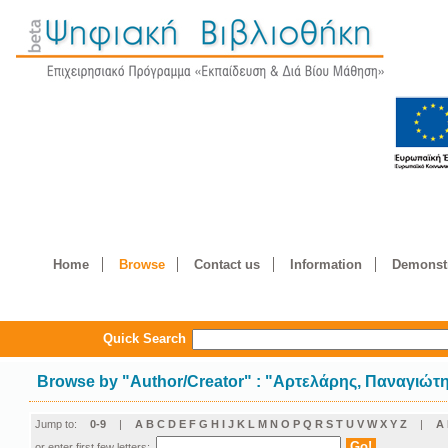
Home
Browse
Contact us
Information
Demonstr
Quick Search
Browse by
"
Author/Creator
"
: "Αρτελάρης, Παναγιώτ
Jump to:
0-9
|
A
B
C
D
E
F
G
H
I
J
K
L
M
N
O
P
Q
R
S
T
U
V
W
X
Y
Z
|
Α
or enter first few letters: