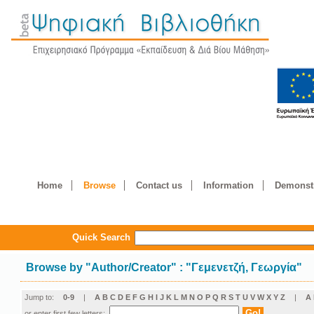
Home
Browse
Contact us
Information
Demonstr
Quick Search
Browse by
"
Author/Creator
"
: "Γεμενετζή, Γεωργία"
Jump to:
0-9
|
A
B
C
D
E
F
G
H
I
J
K
L
M
N
O
P
Q
R
S
T
U
V
W
X
Y
Z
|
Α
or enter first few letters: