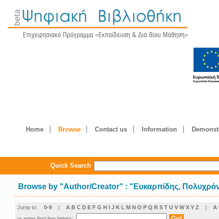
Home
Browse
Contact us
Information
Demonstr
Quick Search
Browse by
"
Author/Creator
"
: "Ευκαρπίδης, Πολυχρό
Jump to:
0-9
|
A
B
C
D
E
F
G
H
I
J
K
L
M
N
O
P
Q
R
S
T
U
V
W
X
Y
Z
|
Α
or enter first few letters: