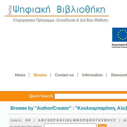
Home
Browse
Contact us
Information
Demonstr
Quick Search
Browse by
"
Author/Creator
"
: "Κουλουμπαρίτση, Αλε
Jump to:
0-9
|
A
B
C
D
E
F
G
H
I
J
K
L
M
N
O
P
Q
R
S
T
U
V
W
X
Y
Z
|
Α
or enter first few letters: