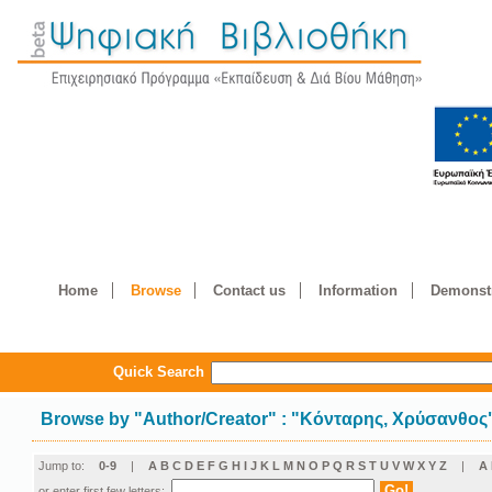
Home
Browse
Contact us
Information
Demonstr
Quick Search
Browse by
"
Author/Creator
"
: "Κόνταρης, Χρύσανθος
Jump to:
0-9
|
A
B
C
D
E
F
G
H
I
J
K
L
M
N
O
P
Q
R
S
T
U
V
W
X
Y
Z
|
Α
or enter first few letters: