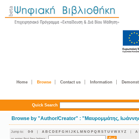
Home
Browse
Contact us
Information
Demonstr
Quick Search
Browse by
"
Author/Creator
"
: "Μαυρομμάτης, Ιωάννη
Jump to:
0-9
|
A
B
C
D
E
F
G
H
I
J
K
L
M
N
O
P
Q
R
S
T
U
V
W
X
Y
Z
|
Α
or enter first few letters: