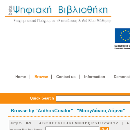
Home
Browse
Contact us
Information
Demonstr
Quick Search
Browse by
"
Author/Creator
"
: "Μπογδάνου, Δόμνα"
Jump to:
0-9
|
A
B
C
D
E
F
G
H
I
J
K
L
M
N
O
P
Q
R
S
T
U
V
W
X
Y
Z
|
Α
or enter first few letters: