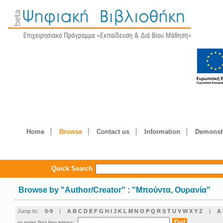
Home
Browse
Contact us
Information
Demonstr
Quick Search
Browse by
"
Author/Creator
"
: "Μπούντα, Ουρανία"
Jump to:
0-9
|
A
B
C
D
E
F
G
H
I
J
K
L
M
N
O
P
Q
R
S
T
U
V
W
X
Y
Z
|
Α
or enter first few letters: