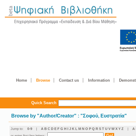
Home
Browse
Contact us
Information
Demonstr
Quick Search
Browse by
"
Author/Creator
"
: "Σοφού, Ευστρατία"
Jump to:
0-9
|
A
B
C
D
E
F
G
H
I
J
K
L
M
N
O
P
Q
R
S
T
U
V
W
X
Y
Z
|
Α
or enter first few letters: