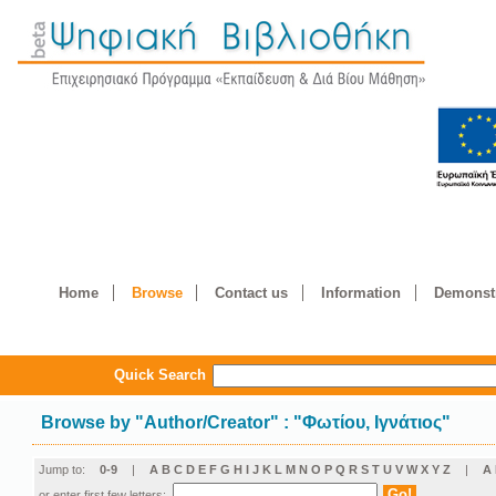
Home
Browse
Contact us
Information
Demonstr
Quick Search
Browse by
"
Author/Creator
"
: "Φωτίου, Ιγνάτιος"
Jump to:
0-9
|
A
B
C
D
E
F
G
H
I
J
K
L
M
N
O
P
Q
R
S
T
U
V
W
X
Y
Z
|
Α
or enter first few letters: