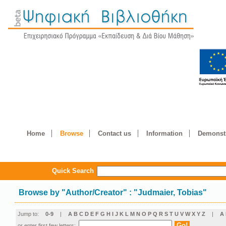
Home
Browse
Contact us
Information
Demonstr
Quick Search
Browse by
"
Author/Creator
"
: "Judmaier, Tobias"
Jump to:
0-9
|
A
B
C
D
E
F
G
H
I
J
K
L
M
N
O
P
Q
R
S
T
U
V
W
X
Y
Z
|
Α
or enter first few letters: