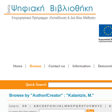
Home
Browse
Contact us
Information
Demonstr
Quick Search
Browse by
"
Author/Creator
"
: "Kalantzis, M."
Jump to:
0-9
|
A
B
C
D
E
F
G
H
I
J
K
L
M
N
O
P
Q
R
S
T
U
V
W
X
Y
Z
|
Α
or enter first few letters: