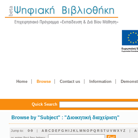
Home
Browse
Contact us
Information
Demonstr
Quick Search
Browse by
"
Subject
"
: "Διοικητική διαχείριση"
Jump to:
0-9
|
A
B
C
D
E
F
G
H
I
J
K
L
M
N
O
P
Q
R
S
T
U
V
W
X
Y
Z
|
Α
or enter first few letters: