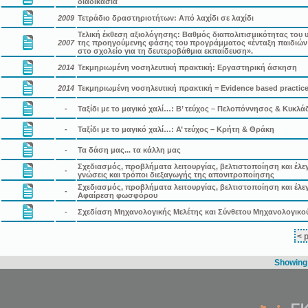
διαδικασία
2009
Τετράδιο δραστηριοτήτων: Από λαχίδι σε λαχίδι
Τελική έκθεση αξιολόγησης: Βαθμός διαπολιτισμικότητας του υ
2007
της προηγούμενης φάσης του προγράμματος «ένταξη παιδιών
στο σχολείο για τη δευτεροβάθμια εκπαίδευση».
2014
Τεκμηριωμένη νοσηλευτική πρακτική: Εργαστηρική άσκηση
2014
Τεκμηριωμένη νοσηλευτική πρακτική = Evidence based practic
-
Ταξίδι με το μαγικό χαλί…: Β’ τεύχος – Πελοπόννησος & Κυκλά
-
Ταξίδι με το μαγικό χαλί…: Α’ τεύχος – Κρήτη & Θράκη
-
Τα δάση μας... τα κάλλη μας
Σχεδιασμός, προβλήματα λειτουργίας, βελτιστοποίηση και έλε
-
γνώσεις και τρόποι διεξαγωγής της απονιτροποίησης
Σχεδιασμός, προβλήματα λειτουργίας, βελτιστοποίηση και έλε
-
Αφαίρεση φωσφόρου
-
Σχεδίαση Μηχανολογικής Μελέτης και Σύνθετου Μηχανολογικο
< 
Showing 