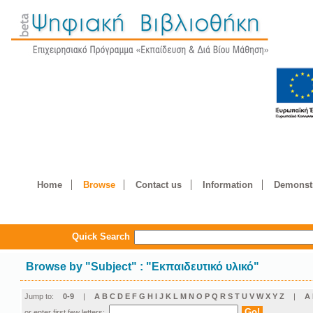
Home
Browse
Contact us
Information
Demonstr
Quick Search
Browse by
"
Subject
"
: "Εκπαιδευτικό υλικό"
Jump to:
0-9
|
A
B
C
D
E
F
G
H
I
J
K
L
M
N
O
P
Q
R
S
T
U
V
W
X
Y
Z
|
Α
or enter first few letters: