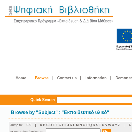
Home
Browse
Contact us
Information
Demonstr
Quick Search
Browse by
"
Subject
"
: "Εκπαιδευτικό υλικό"
Jump to:
0-9
|
A
B
C
D
E
F
G
H
I
J
K
L
M
N
O
P
Q
R
S
T
U
V
W
X
Y
Z
|
Α
or enter first few letters: