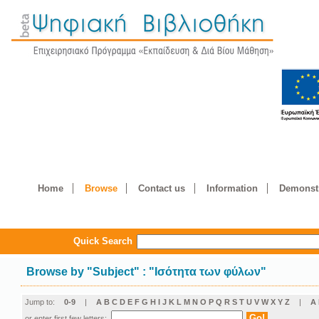
Home
Browse
Contact us
Information
Demonstr
Quick Search
Browse by
"
Subject
"
: "Ισότητα των φύλων"
Jump to:
0-9
|
A
B
C
D
E
F
G
H
I
J
K
L
M
N
O
P
Q
R
S
T
U
V
W
X
Y
Z
|
Α
or enter first few letters: