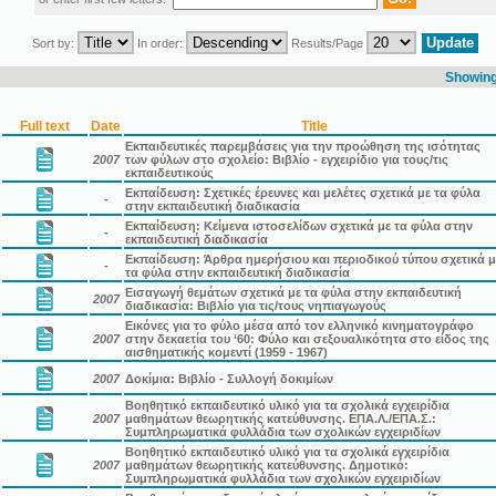
Sort by:
In order:
Results/Page
Showing 
Full text
Date
Title
Εκπαιδευτικές παρεμβάσεις για την προώθηση της ισότητας
2007
των φύλων στο σχολείο: Βιβλίο - εγχειρίδιο για τους/τις
εκπαιδευτικούς
Εκπαίδευση: Σχετικές έρευνες και μελέτες σχετικά με τα φύλα
-
στην εκπαιδευτική διαδικασία
Εκπαίδευση: Κείμενα ιστοσελίδων σχετικά με τα φύλα στην
-
εκπαιδευτική διαδικασία
Εκπαίδευση: Άρθρα ημερήσιου και περιοδικού τύπου σχετικά μ
-
τα φύλα στην εκπαιδευτική διαδικασία
Εισαγωγή θεμάτων σχετικά με τα φύλα στην εκπαιδευτική
2007
διαδικασία: Βιβλίο για τις/τους νηπιαγωγούς
Εικόνες για το φύλο μέσα από τον ελληνικό κινηματογράφο
2007
στην δεκαετία του ‘60: Φύλο και σεξουαλικότητα στο είδος της
αισθηματικής κομεντί (1959 - 1967)
2007
Δοκίμια: Βιβλίο - Συλλογή δοκιμίων
Βοηθητικό εκπαιδευτικό υλικό για τα σχολικά εγχειρίδια
2007
μαθημάτων θεωρητικής κατεύθυνσης. ΕΠΑ.Λ./ΕΠΑ.Σ.:
Συμπληρωματικά φυλλάδια των σχολικών εγχειριδίων
Βοηθητικό εκπαιδευτικό υλικό για τα σχολικά εγχειρίδια
2007
μαθημάτων θεωρητικής κατεύθυνσης. Δημοτικό:
Συμπληρωματικά φυλλάδια των σχολικών εγχειριδίων