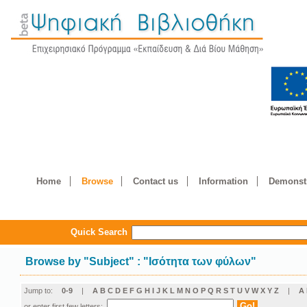
Home
Browse
Contact us
Information
Demonstr
Quick Search
Browse by
"
Subject
"
: "Ισότητα των φύλων"
Jump to:
0-9
|
A
B
C
D
E
F
G
H
I
J
K
L
M
N
O
P
Q
R
S
T
U
V
W
X
Y
Z
|
Α
or enter first few letters: