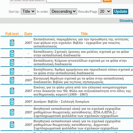
Sort by:
In order:
Results/Page
Showing 
Full text
Date
Title
Εκπαιδευτικές παρεμβάσεις για την προώθηση της ισότητας
2007
των φύλων στο σχολείο: Βιβλίο - εγχειρίδιο για τους/τις
εκπαιδευτικούς
Εκπαίδευση: Σχετικές έρευνες και μελέτες σχετικά με τα φύλα
-
στην εκπαιδευτική διαδικασία
Εκπαίδευση: Κείμενα ιστοσελίδων σχετικά με τα φύλα στην
-
εκπαιδευτική διαδικασία
Εκπαίδευση: Άρθρα ημερήσιου και περιοδικού τύπου σχετικά μ
-
τα φύλα στην εκπαιδευτική διαδικασία
Εισαγωγή θεμάτων σχετικά με τα φύλα στην εκπαιδευτική
2007
διαδικασία: Βιβλίο για τις/τους νηπιαγωγούς
Εικόνες για το φύλο μέσα από τον ελληνικό κινηματογράφο
2007
στην δεκαετία του ‘60: Φύλο και σεξουαλικότητα στο είδος της
αισθηματικής κομεντί (1959 - 1967)
2007
Δοκίμια: Βιβλίο - Συλλογή δοκιμίων
Βοηθητικό εκπαιδευτικό υλικό για τα σχολικά εγχειρίδια
2007
μαθημάτων θεωρητικής κατεύθυνσης. ΕΠΑ.Λ./ΕΠΑ.Σ.:
Συμπληρωματικά φυλλάδια των σχολικών εγχειριδίων
Βοηθητικό εκπαιδευτικό υλικό για τα σχολικά εγχειρίδια
2007
μαθημάτων θεωρητικής κατεύθυνσης. Δημοτικό:
Συμπληρωματικά φυλλάδια των σχολικών εγχειριδίων