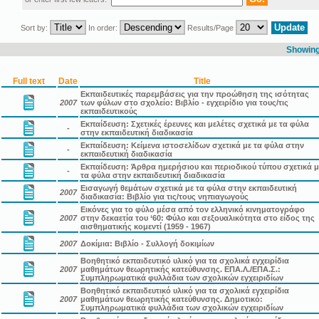
Sort by:
In order:
Results/Page
Showing 
Full text
Date
Title
Εκπαιδευτικές παρεμβάσεις για την προώθηση της ισότητας
2007
των φύλων στο σχολείο: Βιβλίο - εγχειρίδιο για τους/τις
εκπαιδευτικούς
Εκπαίδευση: Σχετικές έρευνες και μελέτες σχετικά με τα φύλα
-
στην εκπαιδευτική διαδικασία
Εκπαίδευση: Κείμενα ιστοσελίδων σχετικά με τα φύλα στην
-
εκπαιδευτική διαδικασία
Εκπαίδευση: Άρθρα ημερήσιου και περιοδικού τύπου σχετικά μ
-
τα φύλα στην εκπαιδευτική διαδικασία
Εισαγωγή θεμάτων σχετικά με τα φύλα στην εκπαιδευτική
2007
διαδικασία: Βιβλίο για τις/τους νηπιαγωγούς
Εικόνες για το φύλο μέσα από τον ελληνικό κινηματογράφο
2007
στην δεκαετία του ‘60: Φύλο και σεξουαλικότητα στο είδος της
αισθηματικής κομεντί (1959 - 1967)
2007
Δοκίμια: Βιβλίο - Συλλογή δοκιμίων
Βοηθητικό εκπαιδευτικό υλικό για τα σχολικά εγχειρίδια
2007
μαθημάτων θεωρητικής κατεύθυνσης. ΕΠΑ.Λ./ΕΠΑ.Σ.:
Συμπληρωματικά φυλλάδια των σχολικών εγχειριδίων
Βοηθητικό εκπαιδευτικό υλικό για τα σχολικά εγχειρίδια
2007
μαθημάτων θεωρητικής κατεύθυνσης. Δημοτικό:
Συμπληρωματικά φυλλάδια των σχολικών εγχειριδίων