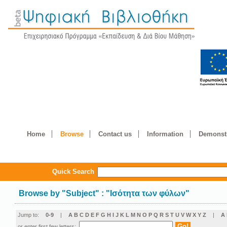
Home
Browse
Contact us
Information
Demonstr
Quick Search
Browse by
"
Subject
"
: "Ισότητα των φύλων"
Jump to:
0-9
|
A
B
C
D
E
F
G
H
I
J
K
L
M
N
O
P
Q
R
S
T
U
V
W
X
Y
Z
|
Α
or enter first few letters: