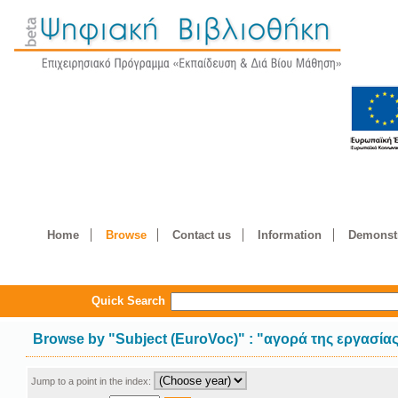
Home
Browse
Contact us
Information
Demonstr
Quick Search
Browse by
"
Subject (EuroVoc)
"
: "αγορά της εργασία
Jump to a point in the index: