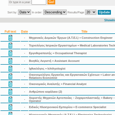
Or type in a year:
Sort by:
In order:
Results/Page
Showing
Full text
Date
Title
-
Μηχανικός Δομικών Έργων (Α.Τ.Ε.Ι.) = Construction Engineer
-
Τεχνολόγος Ιατρικών Εργαστηρίων = Medical Laboratories Tech
-
Εργοθεραπευτής = Occupational Therapist
-
Βοηθός Λογιστή = Assistant Account
-
Ιχθυολόγος = Ichthyologist
Οικονομολόγος Εργασίας και Εργασιακών Σχέσεων = Labor an
-
Relations Economist
-
Οικονομικός Αναλυτής = Financial Analyst
-
Ανθρώπινο κεφάλαιο (2)
Χειριστής Μηχανών Αρτοποιίας – Ζαχαροπλαστικής = Bakery – 
-
Operator
-
Ειδικός Ηλεκτρονικού Εμπορίου = E-commerce Specialist
-
Ηλεκτρονικός Μηχανικός (Α.Τ.Ε.Ι.) = Electronics Technologist