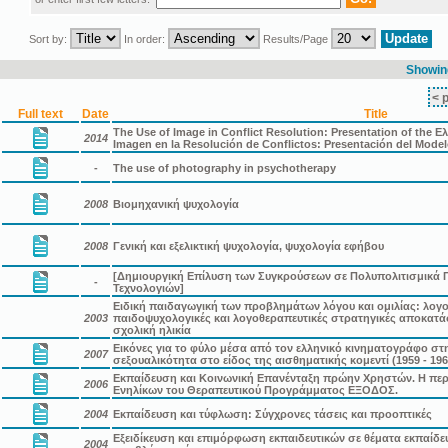
Sort by:
In order:
Results/Page
Showing
< 
Full text
Date
Title
The Use of Image in Conflict Resolution: Presentation of the Ε
2014
Imagen en la Resolución de Conflictos: Presentación del Mode
-
The use of photography in psychotherapy
2008
Βιομηχανική ψυχολογία
2008
Γενική και εξελικτική ψυχολογία, ψυχολογία εφήβου
[Δημιουργική Επίλυση των Συγκρούσεων σε Πολυπολιτισμικά 
-
Τεχνολογιών]
Ειδική παιδαγωγική των προβλημάτων λόγου και ομιλίας: λογ
2003
παιδοψυχολογικές και λογοθεραπευτικές στρατηγικές αποκατ
σχολική ηλικία
Εικόνες για το φύλο μέσα από τον ελληνικό κινηματογράφο στην
2007
σεξουαλικότητα στο είδος της αισθηματικής κομεντί (1959 - 196
Εκπαίδευση και Κοινωνική Επανένταξη πρώην Χρηστών. Η περ
2006
Ενηλίκων του Θεραπευτικού Προγράμματος ΕΞΟΔΟΣ.
2004
Εκπαίδευση και τύφλωση: Σύγχρονες τάσεις και προοπτικές
Εξειδίκευση και επιμόρφωση εκπαιδευτικών σε θέματα εκπαίδ
2004