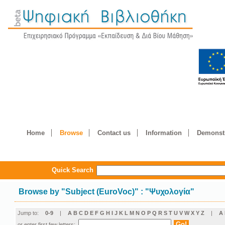
Home
Browse
Contact us
Information
Demonstr
Quick Search
Browse by
"
Subject (EuroVoc)
"
: "Ψυχολογία"
Jump to:
0-9
|
A
B
C
D
E
F
G
H
I
J
K
L
M
N
O
P
Q
R
S
T
U
V
W
X
Y
Z
|
Α
or enter first few letters: