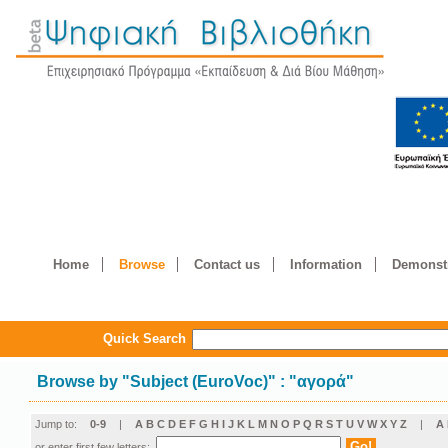
Home
Browse
Contact us
Information
Demonstr
Quick Search
Browse by
"
Subject (EuroVoc)
"
: "αγορά"
Jump to:
0-9
|
A
B
C
D
E
F
G
H
I
J
K
L
M
N
O
P
Q
R
S
T
U
V
W
X
Y
Z
|
Α
or enter first few letters: