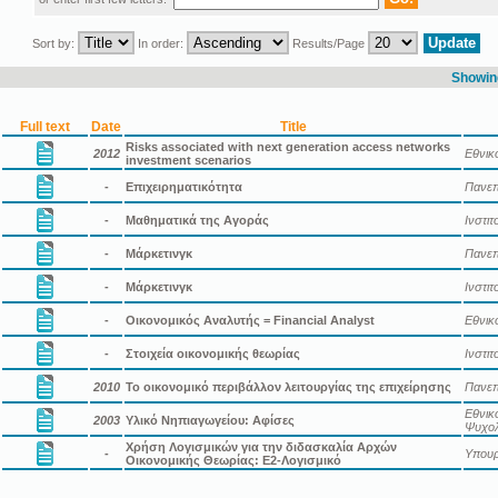
Sort by:
In order:
Results/Page
Showing
Full text
Date
Title
Risks associated with next generation access networks
2012
Εθνικ
investment scenarios
-
Επιχειρηματικότητα
Πανεπ
-
Μαθηματικά της Αγοράς
Ινστι
-
Μάρκετινγκ
Πανεπ
-
Μάρκετινγκ
Ινστι
-
Οικονομικός Αναλυτής = Financial Analyst
Εθνικ
-
Στοιχεία οικονομικής θεωρίας
Ινστι
2010
Το οικονομικό περιβάλλον λειτουργίας της επιχείρησης
Πανεπ
Εθνικ
2003
Υλικό Νηπιαγωγείου: Αφίσες
Ψυχολ
Χρήση Λογισμικών για την διδασκαλία Αρχών
-
Υπουρ
Οικονομικής Θεωρίας: Ε2-Λογισμικό