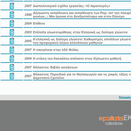
2007
Διαπολιτισμικό σχέδιο εργασίας: «Ο Ιαματισμός»
Δίγλωσση εκπαίδευση και εκπαίδευση των Ρομ: απ’ την πλευρ
1998
γονέων...: Μια έρευνα στο Δενδροπόταμο και στον Εύοσμο
2004
Επίθετο
2003
Επίπεδα γλωσσομάθειας στην Ελληνική ως δεύτερη γλώσσα
Η ελληνική ως δεύτερη γλώσσα: Καθορισμός επιπέδων γλωσσ
2005
του προφορικού λόγου αλλοδαπών μαθητών
2007
Η οικογένεια στην οδό Φιλίας
2004
Η στάση του δασκάλου απέναντι στον δίγλωσσο μαθητή
2007
Θάλασσα: Βιβλίο ασκήσεων
Θάλασσα: Περιοδικό για το Νηπιαγωγείο και τις μικρές τάξεις 
2007
Δημοτικού Σχολείου
Showing