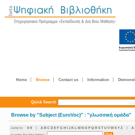
Home
Browse
Contact us
Information
Demonstr
Quick Search
Browse by
"
Subject (EuroVoc)
"
: "γλωσσική ομάδα"
Jump to:
0-9
|
A
B
C
D
E
F
G
H
I
J
K
L
M
N
O
P
Q
R
S
T
U
V
W
X
Y
Z
|
Α
or enter first few letters: