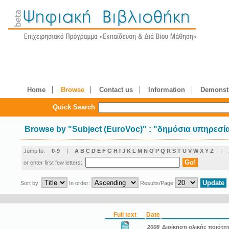
Home
Browse
Contact us
Information
Demonstr
Quick Search
Browse by
"
Subject (EuroVoc)
"
: "δημόσια υπηρεσί
Jump to:
0-9
|
A
B
C
D
E
F
G
H
I
J
K
L
M
N
O
P
Q
R
S
T
U
V
W
X
Y
Z
|
or enter first few letters:
Sort by:
In order:
Results/Page
Full text
Date
2008
Διοίκηση ολικής ποιότη