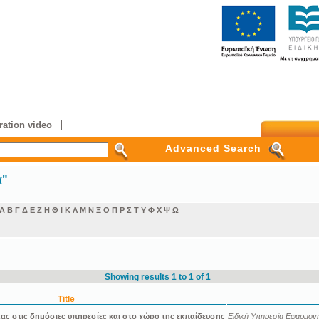
ation video
Advanced Search
α"
Α
Β
Γ
Δ
Ε
Ζ
Η
Θ
Ι
Κ
Λ
Μ
Ν
Ξ
Ο
Π
Ρ
Σ
Τ
Υ
Φ
Χ
Ψ
Ω
Showing results 1 to 1 of 1
Title
τας στις δημόσιες υπηρεσίες και στο χώρο της εκπαίδευσης
Ειδική Υπηρεσία Εφαρμ