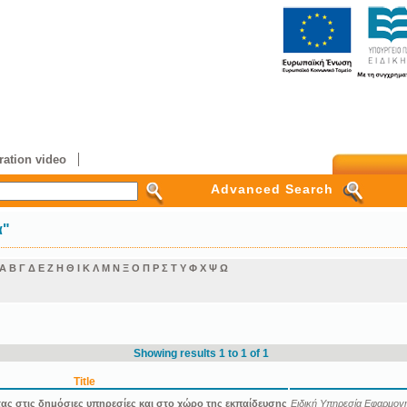
ation video
Advanced Search
α"
Α
Β
Γ
Δ
Ε
Ζ
Η
Θ
Ι
Κ
Λ
Μ
Ν
Ξ
Ο
Π
Ρ
Σ
Τ
Υ
Φ
Χ
Ψ
Ω
Showing results 1 to 1 of 1
Title
τας στις δημόσιες υπηρεσίες και στο χώρο της εκπαίδευσης
Ειδική Υπηρεσία Εφαρμ