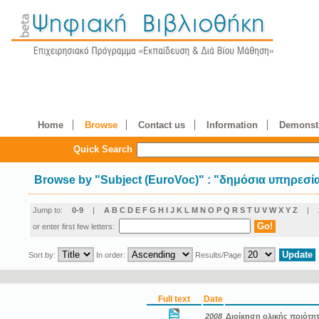
Home
Browse
Contact us
Information
Demonstr
Quick Search
Browse by
"
Subject (EuroVoc)
"
: "δημόσια υπηρεσί
Jump to:
0-9
|
A
B
C
D
E
F
G
H
I
J
K
L
M
N
O
P
Q
R
S
T
U
V
W
X
Y
Z
|
or enter first few letters:
Sort by:
In order:
Results/Page
Full text
Date
2008
Διοίκηση ολικής ποιότη