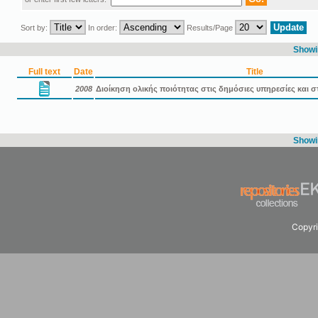
Sort by:
In order:
Results/Page
Showin
Full text
Date
Title
2008
Διοίκηση ολικής ποιότητας στις δημόσιες υπηρεσίες και 
Showin