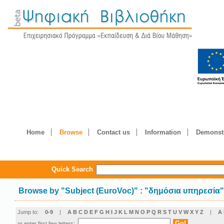
Home
Browse
Contact us
Information
Demonstr
Quick Search
Browse by
"
Subject (EuroVoc)
"
: "δημόσια υπηρεσία
Jump to:
0-9
|
A
B
C
D
E
F
G
H
I
J
K
L
M
N
O
P
Q
R
S
T
U
V
W
X
Y
Z
|
Α
or enter first few letters: