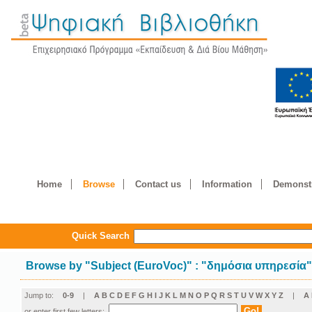
Home
Browse
Contact us
Information
Demonstr
Quick Search
Browse by
"
Subject (EuroVoc)
"
: "δημόσια υπηρεσία
Jump to:
0-9
|
A
B
C
D
E
F
G
H
I
J
K
L
M
N
O
P
Q
R
S
T
U
V
W
X
Y
Z
|
Α
or enter first few letters: