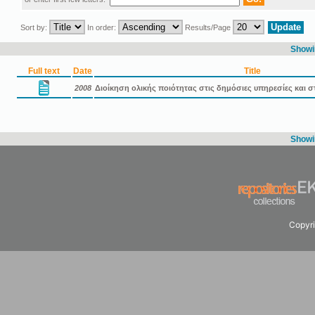
Sort by:
In order:
Results/Page
Showin
Full text
Date
Title
2008
Διοίκηση ολικής ποιότητας στις δημόσιες υπηρεσίες και 
Showin