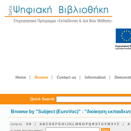
Home
Browse
Contact us
Information
Demonstr
Quick Search
Browse by
"
Subject (EuroVoc)
"
: "διοίκηση εκπαιδευ
Jump to:
0-9
|
A
B
C
D
E
F
G
H
I
J
K
L
M
N
O
P
Q
R
S
T
U
V
W
X
Y
Z
|
Α
or enter first few letters: