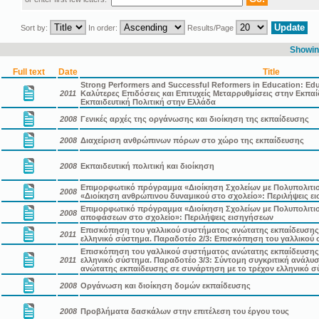
Sort by:
In order:
Results/Page
Showing
Full text
Date
Title
Strong Performers and Successful Reformers in Education: Edu
2011
Καλύτερες Επιδόσεις και Επιτυχείς Μεταρρυθμίσεις στην Εκπαί
Εκπαιδευτική Πολιτική στην Ελλάδα
2008
Γενικές αρχές της οργάνωσης και διοίκηση της εκπαίδευσης
2008
Διαχείριση ανθρώπινων πόρων στο χώρο της εκπαίδευσης
2008
Εκπαιδευτική πολιτική και διοίκηση
Επιμορφωτικό πρόγραμμα «Διοίκηση Σχολείων με Πολυπολιτισμ
2008
«Διοίκηση ανθρώπινου δυναμικού στο σχολείο»: Περιλήψεις ε
Επιμορφωτικό πρόγραμμα «Διοίκηση Σχολείων με Πολυπολιτισ
2008
αποφάσεων στο σχολείο»: Περιλήψεις εισηγήσεων
Επισκόπηση του γαλλικού συστήματος ανώτατης εκπαίδευσης 
2011
ελληνικό σύστημα. Παραδοτέο 2/3: Επισκόπηση του γαλλικού
Επισκόπηση του γαλλικού συστήματος ανώτατης εκπαίδευσης 
2011
ελληνικό σύστημα. Παραδοτέο 3/3: Σύντομη συγκριτική ανάλυ
ανώτατης εκπαίδευσης σε συνάρτηση με το τρέχον ελληνικό 
2008
Οργάνωση και διοίκηση δομών εκπαίδευσης
2008
Προβλήματα δασκάλων στην επιτέλεση του έργου τους