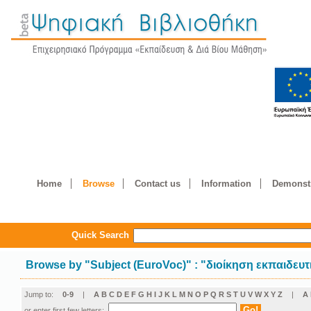
Home
Browse
Contact us
Information
Demonstr
Quick Search
Browse by
"
Subject (EuroVoc)
"
: "διοίκηση εκπαιδευ
Jump to:
0-9
|
A
B
C
D
E
F
G
H
I
J
K
L
M
N
O
P
Q
R
S
T
U
V
W
X
Y
Z
|
Α
or enter first few letters: