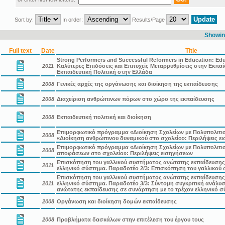
Sort by:
In order:
Results/Page
Showing
Full text
Date
Title
Strong Performers and Successful Reformers in Education: Edu
2011
Καλύτερες Επιδόσεις και Επιτυχείς Μεταρρυθμίσεις στην Εκπαί
Εκπαιδευτική Πολιτική στην Ελλάδα
2008
Γενικές αρχές της οργάνωσης και διοίκηση της εκπαίδευσης
2008
Διαχείριση ανθρώπινων πόρων στο χώρο της εκπαίδευσης
2008
Εκπαιδευτική πολιτική και διοίκηση
Επιμορφωτικό πρόγραμμα «Διοίκηση Σχολείων με Πολυπολιτισμ
2008
«Διοίκηση ανθρώπινου δυναμικού στο σχολείο»: Περιλήψεις ε
Επιμορφωτικό πρόγραμμα «Διοίκηση Σχολείων με Πολυπολιτισ
2008
αποφάσεων στο σχολείο»: Περιλήψεις εισηγήσεων
Επισκόπηση του γαλλικού συστήματος ανώτατης εκπαίδευσης 
2011
ελληνικό σύστημα. Παραδοτέο 2/3: Επισκόπηση του γαλλικού
Επισκόπηση του γαλλικού συστήματος ανώτατης εκπαίδευσης 
2011
ελληνικό σύστημα. Παραδοτέο 3/3: Σύντομη συγκριτική ανάλυ
ανώτατης εκπαίδευσης σε συνάρτηση με το τρέχον ελληνικό 
2008
Οργάνωση και διοίκηση δομών εκπαίδευσης
2008
Προβλήματα δασκάλων στην επιτέλεση του έργου τους