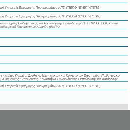
δική Υπηρεσία Εφαρμογής Προγραμμάτων ΚΠΣ ΥΠΕΠΘ (ΕΥΕΠ ΥΠΕΠΘ)
δική Υπηρεσία Εφαρμογής Προγραμμάτων ΚΠΣ ΥΠΕΠΘ (ΕΥΕΠ ΥΠΕΠΘ)
τατη Σχολή Παιδαγωγικής και Τεχνολογικής Εκπαίδευσης (Α.Σ.ΠΑΙ.Τ.Ε.) Εθνικό και
ποδιστριακό Πανεπιστήμιο Αθηνών (ΕΚΠΑ)
νεπιστήμιο Πατρών. Σχολή Ανθρωπιστικών και Κοινωνικών Επιστημών. Παιδαγωγικό
μα Δημοτικής Εκπαίδευσης. Εργαστήριο Συνεχιζόμενης Εκπαίδευσης και Κατάρτισης
δική Υπηρεσία Εφαρμογής Προγραμμάτων ΚΠΣ ΥΠΕΠΘ (ΕΥΕΠ ΥΠΕΠΘ)