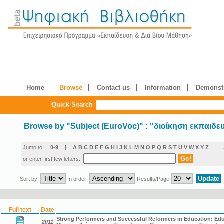
Home
Browse
Contact us
Information
Demonstr
Quick Search
Browse by
"
Subject (EuroVoc)
"
: "διοίκηση εκπαιδε
Jump to:
0-9
|
A
B
C
D
E
F
G
H
I
J
K
L
M
N
O
P
Q
R
S
T
U
V
W
X
Y
Z
|
or enter first few letters:
Sort by:
In order:
Results/Page
Full text
Date
Strong Performers and Successful Reformers in Education: Educ
2011