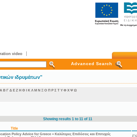
ation video
Advanced Search
υτικών ιδρυμάτων"
Α
Β
Γ
Δ
Ε
Ζ
Η
Θ
Ι
Κ
Λ
Μ
Ν
Ξ
Ο
Π
Ρ
Σ
Τ
Υ
Φ
Χ
Ψ
Ω
Showing results 1 to 11 of 11
Title
ation Policy Advice for Greece = Καλύτερες Επιδόσεις και Επιτυχείς
ΕΥ