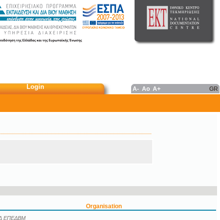
Login
A-
Ao
A+
GR
Organisation
Δ ΕΠΕΔΒΜ