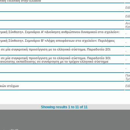
τική Πολιτική στην Ελλάδα
Ει
Ει
Ανώ
Κα
ική Σύνθεση». Σεμινάριο Α’ «Διοίκηση ανθρώπινου δυναμικού στο σχολείο»:
-
μική Σύνθεση». Σεμινάριο Β’ «Λήψη αποφάσεων στο σχολείο»: Περιλήψεις
-
ε μία συγκριτική προσέγγιση με το ελληνικό σύστημα. Παραδοτέο 2/3:
-
ε μία συγκριτική προσέγγιση με το ελληνικό σύστημα. Παραδοτέο 3/3:
-
 ανώτατης εκπαίδευσης σε συνάρτηση με το τρέχον ελληνικό σύστημα
-
Πα
Τμή
τικών στόχων
Ει
Showing results 1 to 11 of 11