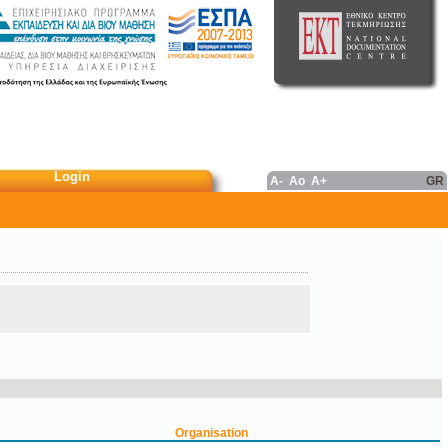
Login
A-
Ao
A+
GR
Organisation