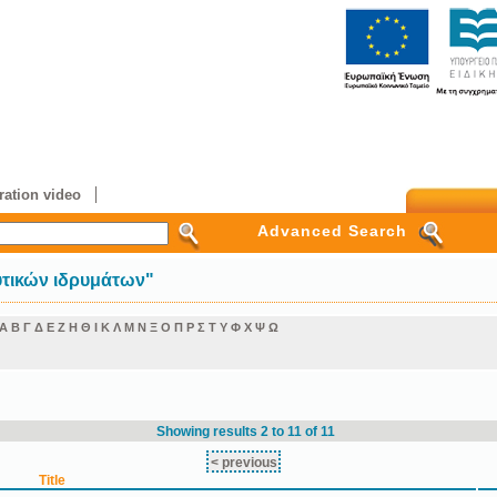
ation video
Advanced Search
υτικών ιδρυμάτων"
Α
Β
Γ
Δ
Ε
Ζ
Η
Θ
Ι
Κ
Λ
Μ
Ν
Ξ
Ο
Π
Ρ
Σ
Τ
Υ
Φ
Χ
Ψ
Ω
Showing results 2 to 11 of 11
< previous
Title