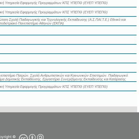
δική Υπηρεσία Εφαρμογής Προγραμμάτων ΚΠΣ ΥΠΕΠΘ (ΕΥΕΠ ΥΠΕΠΘ)
δική Υπηρεσία Εφαρμογής Προγραμμάτων ΚΠΣ ΥΠΕΠΘ (ΕΥΕΠ ΥΠΕΠΘ)
τατη Σχολή Παιδαγωγικής και Τεχνολογικής Εκπαίδευσης (Α.Σ.ΠΑΙ.Τ.Ε.) Εθνικό και
ποδιστριακό Πανεπιστήμιο Αθηνών (ΕΚΠΑ)
νεπιστήμιο Πατρών. Σχολή Ανθρωπιστικών και Κοινωνικών Επιστημών. Παιδαγωγικό
μα Δημοτικής Εκπαίδευσης. Εργαστήριο Συνεχιζόμενης Εκπαίδευσης και Κατάρτισης
δική Υπηρεσία Εφαρμογής Προγραμμάτων ΚΠΣ ΥΠΕΠΘ (ΕΥΕΠ ΥΠΕΠΘ)