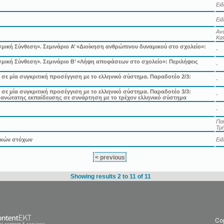
Ει
Ει
Ανώ
Κα
ική Σύνθεση». Σεμινάριο Α’ «Διοίκηση ανθρώπινου δυναμικού στο σχολείο»:
-
μική Σύνθεση». Σεμινάριο Β’ «Λήψη αποφάσεων στο σχολείο»: Περιλήψεις
-
ε μία συγκριτική προσέγγιση με το ελληνικό σύστημα. Παραδοτέο 2/3:
-
ε μία συγκριτική προσέγγιση με το ελληνικό σύστημα. Παραδοτέο 3/3:
-
 ανώτατης εκπαίδευσης σε συνάρτηση με το τρέχον ελληνικό σύστημα
-
Πα
Τμή
τικών στόχων
Ει
< previous
Showing results 2 to 11 of 11