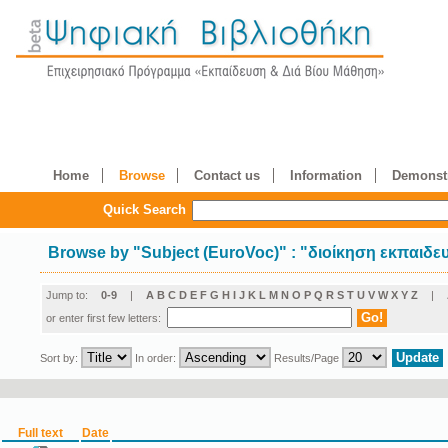
Home
Browse
Contact us
Information
Demonstr
Quick Search
Browse by
"
Subject (EuroVoc)
"
: "διοίκηση εκπαιδε
Jump to:
0-9
|
A
B
C
D
E
F
G
H
I
J
K
L
M
N
O
P
Q
R
S
T
U
V
W
X
Y
Z
|
or enter first few letters:
Sort by:
In order:
Results/Page
Full text
Date