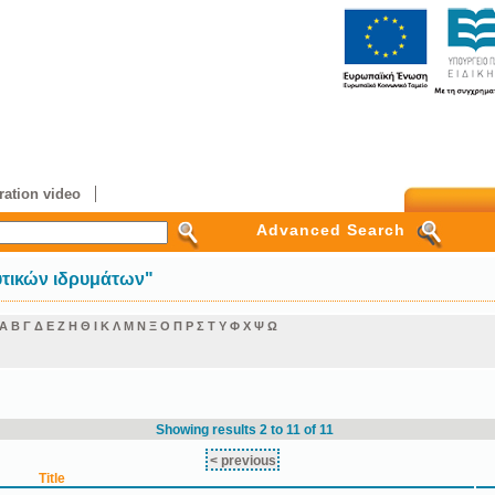
ation video
Advanced Search
υτικών ιδρυμάτων"
Α
Β
Γ
Δ
Ε
Ζ
Η
Θ
Ι
Κ
Λ
Μ
Ν
Ξ
Ο
Π
Ρ
Σ
Τ
Υ
Φ
Χ
Ψ
Ω
Showing results 2 to 11 of 11
< previous
Title