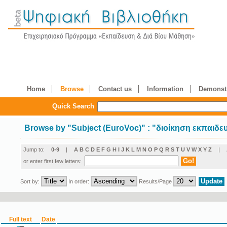
Home
Browse
Contact us
Information
Demonstr
Quick Search
Browse by
"
Subject (EuroVoc)
"
: "διοίκηση εκπαιδε
Jump to:
0-9
|
A
B
C
D
E
F
G
H
I
J
K
L
M
N
O
P
Q
R
S
T
U
V
W
X
Y
Z
|
or enter first few letters:
Sort by:
In order:
Results/Page
Full text
Date