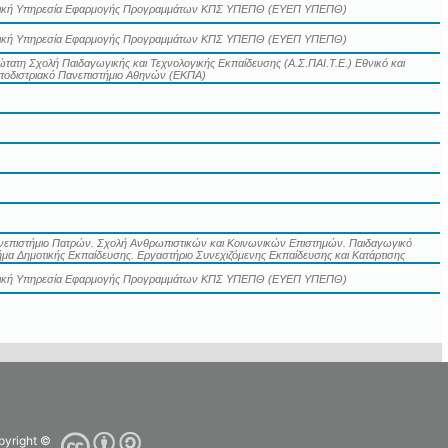
δική Υπηρεσία Εφαρμογής Προγραμμάτων ΚΠΣ ΥΠΕΠΘ (ΕΥΕΠ ΥΠΕΠΘ)
δική Υπηρεσία Εφαρμογής Προγραμμάτων ΚΠΣ ΥΠΕΠΘ (ΕΥΕΠ ΥΠΕΠΘ)
τατη Σχολή Παιδαγωγικής και Τεχνολογικής Εκπαίδευσης (Α.Σ.ΠΑΙ.Τ.Ε.) Εθνικό και
ποδιστριακό Πανεπιστήμιο Αθηνών (ΕΚΠΑ)
νεπιστήμιο Πατρών. Σχολή Ανθρωπιστικών και Κοινωνικών Επιστημών. Παιδαγωγικό
μα Δημοτικής Εκπαίδευσης. Εργαστήριο Συνεχιζόμενης Εκπαίδευσης και Κατάρτισης
δική Υπηρεσία Εφαρμογής Προγραμμάτων ΚΠΣ ΥΠΕΠΘ (ΕΥΕΠ ΥΠΕΠΘ)