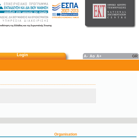
Login
A-
Ao
A+
GR
Organisation