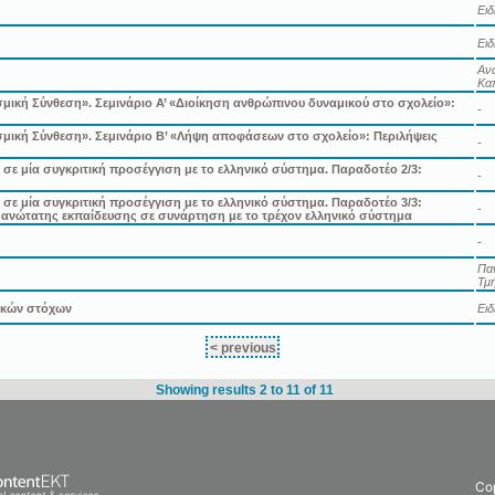
Ει
Ει
Ανώ
Κα
ική Σύνθεση». Σεμινάριο Α’ «Διοίκηση ανθρώπινου δυναμικού στο σχολείο»:
-
μική Σύνθεση». Σεμινάριο Β’ «Λήψη αποφάσεων στο σχολείο»: Περιλήψεις
-
ε μία συγκριτική προσέγγιση με το ελληνικό σύστημα. Παραδοτέο 2/3:
-
ε μία συγκριτική προσέγγιση με το ελληνικό σύστημα. Παραδοτέο 3/3:
-
 ανώτατης εκπαίδευσης σε συνάρτηση με το τρέχον ελληνικό σύστημα
-
Πα
Τμή
τικών στόχων
Ει
< previous
Showing results 2 to 11 of 11