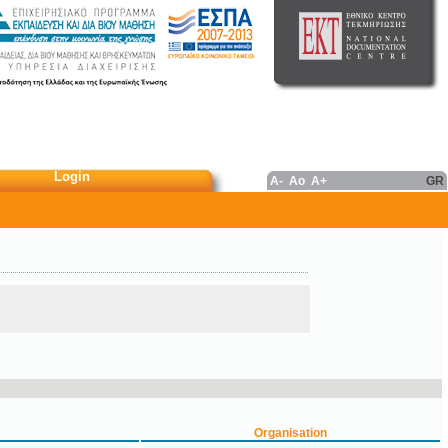
Login
A-
Ao
A+
GR
Organisation