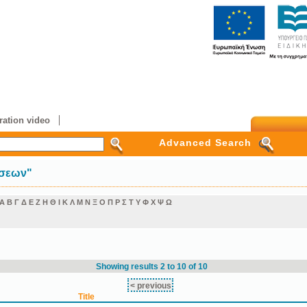
ation video
Advanced Search
ήσεων"
Α
Β
Γ
Δ
Ε
Ζ
Η
Θ
Ι
Κ
Λ
Μ
Ν
Ξ
Ο
Π
Ρ
Σ
Τ
Υ
Φ
Χ
Ψ
Ω
Showing results 2 to 10 of 10
< previous
Title