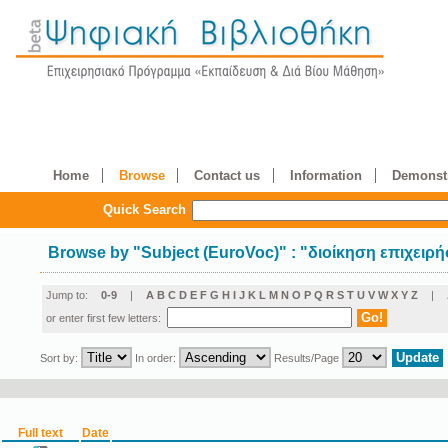
Home
Browse
Contact us
Information
Demonstr
Quick Search
Browse by
"
Subject (EuroVoc)
"
: "διοίκηση επιχειρ
Jump to:
0-9
|
A
B
C
D
E
F
G
H
I
J
K
L
M
N
O
P
Q
R
S
T
U
V
W
X
Y
Z
|
or enter first few letters:
Sort by:
In order:
Results/Page
Full text
Date