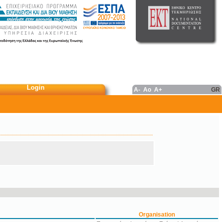
Login
A-
Ao
A+
GR
Organisation