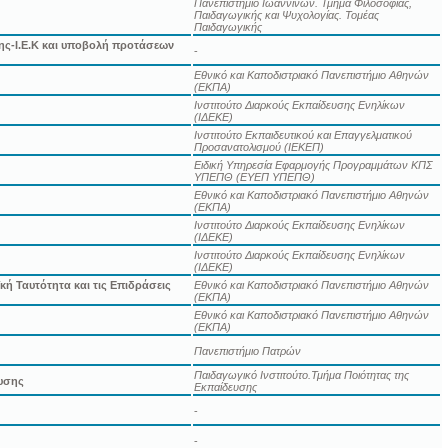
Πανεπιστήμιο Ιωαννίνων. Τμήμα Φιλοσοφίας,
Παιδαγωγικής και Ψυχολογίας. Τομέας
Παιδαγωγικής
ης-Ι.Ε.Κ και υποβολή προτάσεων
-
Εθνικό και Καποδιστριακό Πανεπιστήμιο Αθηνών
(ΕΚΠΑ)
Ινστιτούτο Διαρκούς Εκπαίδευσης Ενηλίκων
(ΙΔΕΚΕ)
Ινστιτούτο Εκπαιδευτικού και Επαγγελματικού
Προσανατολισμού (ΙΕΚΕΠ)
Ειδική Υπηρεσία Εφαρμογής Προγραμμάτων ΚΠΣ
ΥΠΕΠΘ (ΕΥΕΠ ΥΠΕΠΘ)
Εθνικό και Καποδιστριακό Πανεπιστήμιο Αθηνών
(ΕΚΠΑ)
Ινστιτούτο Διαρκούς Εκπαίδευσης Ενηλίκων
(ΙΔΕΚΕ)
Ινστιτούτο Διαρκούς Εκπαίδευσης Ενηλίκων
(ΙΔΕΚΕ)
ή Ταυτότητα και τις Επιδράσεις
Εθνικό και Καποδιστριακό Πανεπιστήμιο Αθηνών
(ΕΚΠΑ)
Εθνικό και Καποδιστριακό Πανεπιστήμιο Αθηνών
(ΕΚΠΑ)
Πανεπιστήμιο Πατρών
Παιδαγωγικό Ινστιτούτο.Τμήμα Ποιότητας της
ευσης
Εκπαίδευσης
-
-