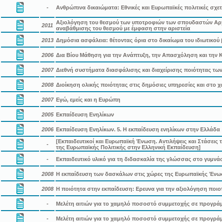
-
Ανθρώπινα δικαιώματα: Εθνικές και Ευρωπαϊκές πολιτικές σχετ
Αξιολόγηση του θεσμού των υποτροφιών των σπουδαστών Αρχι
2011
αναβάθμισης του θεσμού με έμφαση στην αριστεία
2013
Δημόσια ασφάλεια: θέτοντας όρια στο δικαίωμα του ιδιωτικού 
2006
Δια Βίου Μάθηση για την Ανάπτυξη, την Απασχόληση και την Κ
2007
Διεθνή συστήματα διασφάλισης και διαχείρισης ποιότητας τ
2008
Διοίκηση ολικής ποιότητας στις δημόσιες υπηρεσίες και στο 
2007
Εγώ, εμείς και η Ευρώπη
2005
Εκπαίδευση Ενηλίκων
2006
Εκπαίδευση Ενηλίκων. 5. Η εκπαίδευση ενηλίκων στην Ελλάδα
[Εκπαιδευτικοί και Ευρωπαϊκή Ένωση. Αντιλήψεις και Στάσει
-
της Ευρωπαϊκής Πολιτικής στην Ελληνική Εκπαίδευση]
-
Εκπαιδευτικό υλικό για τη διδασκαλία της γλώσσας στο γυμνάσ
2008
Η εκπαίδευση των δασκάλων στις χώρες της Ευρωπαϊκής Έν
2008
Η ποιότητα στην εκπαίδευση: Ερευνα για την αξιολόγηση ποι
-
Μελέτη αιτιών για το χαμηλό ποσοστό συμμετοχής σε προγρά
-
Μελέτη αιτιών για το χαμηλό ποσοστό συμμετοχής σε προγρά