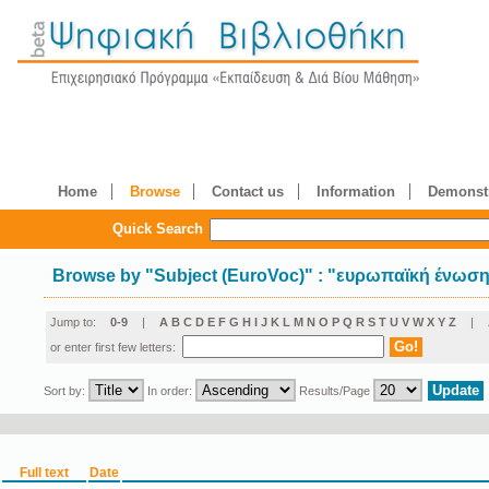
Home
Browse
Contact us
Information
Demonstr
Quick Search
Browse by
"
Subject (EuroVoc)
"
: "ευρωπαϊκή ένωσ
Jump to:
0-9
|
A
B
C
D
E
F
G
H
I
J
K
L
M
N
O
P
Q
R
S
T
U
V
W
X
Y
Z
|
or enter first few letters:
Sort by:
In order:
Results/Page
Full text
Date