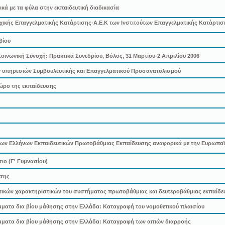
ικά με τα φύλα στην εκπαιδευτική διαδικασία
κής Επαγγελματικής Κατάρτισης-Α.Ε.Κ των Ινστιτούτων Επαγγελματικής Κατάρτισ
βίου
οινωνική Συνοχή: Πρακτικά Συνεδρίου, Βόλος, 31 Μαρτίου-2 Απριλίου 2006
ων υπηρεσιών Συμβουλευτικής και Επαγγελματικού Προσανατολισμού
χώρο της εκπαίδευσης
ς των Ελλήνων Εκπαιδευτικών Πρωτοβάθμιας Εκπαίδευσης αναφορικά με την Ευρωπαϊκ
ιο (Γ' Γυμνασίου)
ωσης
οτικών χαρακτηριστικών του συστήματος πρωτοβάθμιας και δευτεροβάθμιας εκπαίδ
μματα δια βίου μάθησης στην Ελλάδα: Καταγραφή του νομοθετικού πλαισίου
μματα δια βίου μάθησης στην Ελλάδα: Καταγραφή των αιτιών διαρροής