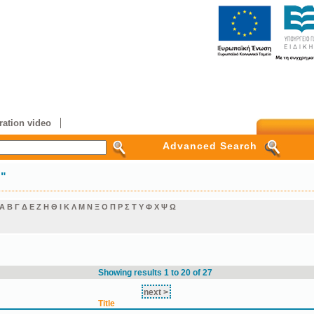
ation video
Advanced Search
η"
Α
Β
Γ
Δ
Ε
Ζ
Η
Θ
Ι
Κ
Λ
Μ
Ν
Ξ
Ο
Π
Ρ
Σ
Τ
Υ
Φ
Χ
Ψ
Ω
Showing results 1 to 20 of 27
next >
Title