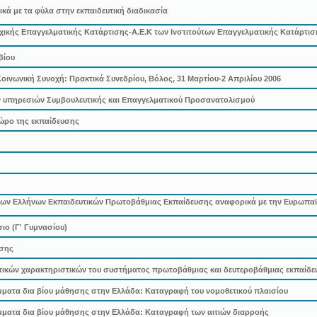
ικά με τα φύλα στην εκπαιδευτική διαδικασία
κής Επαγγελματικής Κατάρτισης-Α.Ε.Κ των Ινστιτούτων Επαγγελματικής Κατάρτισ
βίου
οινωνική Συνοχή: Πρακτικά Συνεδρίου, Βόλος, 31 Μαρτίου-2 Απριλίου 2006
ων υπηρεσιών Συμβουλευτικής και Επαγγελματικού Προσανατολισμού
χώρο της εκπαίδευσης
ς των Ελλήνων Εκπαιδευτικών Πρωτοβάθμιας Εκπαίδευσης αναφορικά με την Ευρωπαϊκ
ιο (Γ' Γυμνασίου)
ωσης
οτικών χαρακτηριστικών του συστήματος πρωτοβάθμιας και δευτεροβάθμιας εκπαίδ
μματα δια βίου μάθησης στην Ελλάδα: Καταγραφή του νομοθετικού πλαισίου
μματα δια βίου μάθησης στην Ελλάδα: Καταγραφή των αιτιών διαρροής