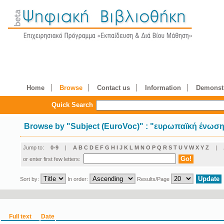
Home
Browse
Contact us
Information
Demonstr
Quick Search
Browse by
"
Subject (EuroVoc)
"
: "ευρωπαϊκή ένωσ
Jump to:
0-9
|
A
B
C
D
E
F
G
H
I
J
K
L
M
N
O
P
Q
R
S
T
U
V
W
X
Y
Z
|
or enter first few letters:
Sort by:
In order:
Results/Page
Full text
Date