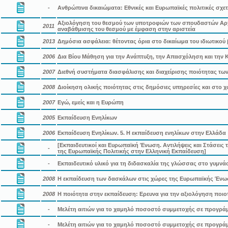
-
Ανθρώπινα δικαιώματα: Εθνικές και Ευρωπαϊκές πολιτικές σχετ
Αξιολόγηση του θεσμού των υποτροφιών των σπουδαστών Αρχι
2011
αναβάθμισης του θεσμού με έμφαση στην αριστεία
2013
Δημόσια ασφάλεια: θέτοντας όρια στο δικαίωμα του ιδιωτικού 
2006
Δια Βίου Μάθηση για την Ανάπτυξη, την Απασχόληση και την Κ
2007
Διεθνή συστήματα διασφάλισης και διαχείρισης ποιότητας τ
2008
Διοίκηση ολικής ποιότητας στις δημόσιες υπηρεσίες και στο 
2007
Εγώ, εμείς και η Ευρώπη
2005
Εκπαίδευση Ενηλίκων
2006
Εκπαίδευση Ενηλίκων. 5. Η εκπαίδευση ενηλίκων στην Ελλάδα
[Εκπαιδευτικοί και Ευρωπαϊκή Ένωση. Αντιλήψεις και Στάσει
-
της Ευρωπαϊκής Πολιτικής στην Ελληνική Εκπαίδευση]
-
Εκπαιδευτικό υλικό για τη διδασκαλία της γλώσσας στο γυμνάσ
2008
Η εκπαίδευση των δασκάλων στις χώρες της Ευρωπαϊκής Έν
2008
Η ποιότητα στην εκπαίδευση: Ερευνα για την αξιολόγηση ποι
-
Μελέτη αιτιών για το χαμηλό ποσοστό συμμετοχής σε προγρά
-
Μελέτη αιτιών για το χαμηλό ποσοστό συμμετοχής σε προγρά