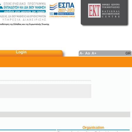
Login
A-
Ao
A+
GR
Organisation