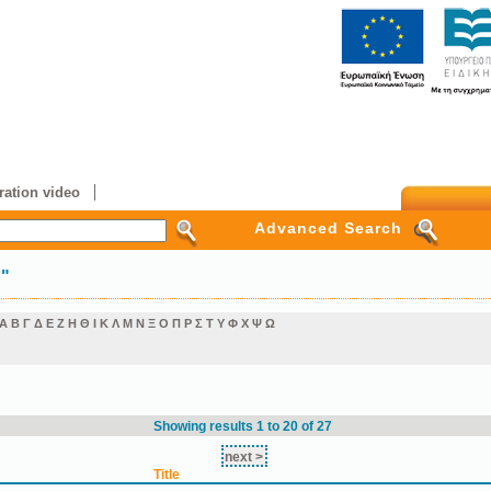
ation video
Advanced Search
η"
Α
Β
Γ
Δ
Ε
Ζ
Η
Θ
Ι
Κ
Λ
Μ
Ν
Ξ
Ο
Π
Ρ
Σ
Τ
Υ
Φ
Χ
Ψ
Ω
Showing results 1 to 20 of 27
next >
Title