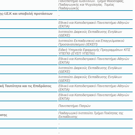
Πανεπιστήμιο Ιωαννίνων. Τμήμα Φιλοσοφίας,
Παιδαγωγικής και Ψυχολογίας. Τομέας
Παιδαγωγικής
ης-Ι.Ε.Κ και υποβολή προτάσεων
-
Εθνικό και Καποδιστριακό Πανεπιστήμιο Αθηνών
(ΕΚΠΑ)
Ινστιτούτο Διαρκούς Εκπαίδευσης Ενηλίκων
(ΙΔΕΚΕ)
Ινστιτούτο Εκπαιδευτικού και Επαγγελματικού
Προσανατολισμού (ΙΕΚΕΠ)
Ειδική Υπηρεσία Εφαρμογής Προγραμμάτων ΚΠΣ
ΥΠΕΠΘ (ΕΥΕΠ ΥΠΕΠΘ)
Εθνικό και Καποδιστριακό Πανεπιστήμιο Αθηνών
(ΕΚΠΑ)
Ινστιτούτο Διαρκούς Εκπαίδευσης Ενηλίκων
(ΙΔΕΚΕ)
Ινστιτούτο Διαρκούς Εκπαίδευσης Ενηλίκων
(ΙΔΕΚΕ)
ή Ταυτότητα και τις Επιδράσεις
Εθνικό και Καποδιστριακό Πανεπιστήμιο Αθηνών
(ΕΚΠΑ)
Εθνικό και Καποδιστριακό Πανεπιστήμιο Αθηνών
(ΕΚΠΑ)
Πανεπιστήμιο Πατρών
Παιδαγωγικό Ινστιτούτο.Τμήμα Ποιότητας της
ευσης
Εκπαίδευσης
-
-