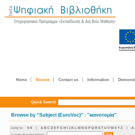
Home
Browse
Contact us
Information
Demonstr
Quick Search
Browse by
"
Subject (EuroVoc)
"
: "καινοτομία"
Jump to:
0-9
|
A
B
C
D
E
F
G
H
I
J
K
L
M
N
O
P
Q
R
S
T
U
V
W
X
Y
Z
|
Α
or enter first few letters: