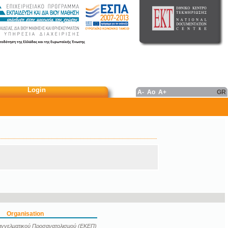
Login
A-
Ao
A+
GR
Organisation
αγγελματικού Προσανατολισμού (ΕΚΕΠ)