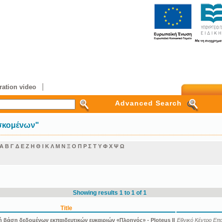
ation video
Advanced Search
ασκομένων"
Α
Β
Γ
Δ
Ε
Ζ
Η
Θ
Ι
Κ
Λ
Μ
Ν
Ξ
Ο
Π
Ρ
Σ
Τ
Υ
Φ
Χ
Ψ
Ω
Showing results 1 to 1 of 1
Title
 βάση δεδομένων εκπαιδευτικών ευκαιριών «Πλοηγός» - Ploteus II
Εθνικό Κέντρο Επ