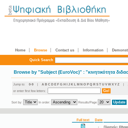
Home
Browse
Contact us
Information
Demonstr
Quick Search
Browse by
"
Subject (EuroVoc)
"
: "κινητικότητα διδ
Jump to:
0-9
|
A
B
C
D
E
F
G
H
I
J
K
L
M
N
O
P
Q
R
S
T
U
V
W
X
Y
Z
|
or enter first few letters:
Sort by:
In order:
Results/Page
Full text
Date
-
Πλοηγός: Εθνική