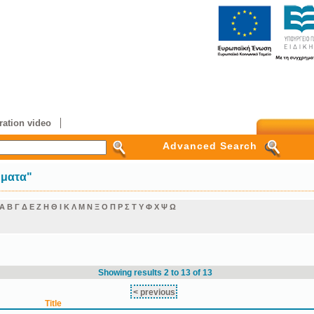
ation video
Advanced Search
ήματα"
Α
Β
Γ
Δ
Ε
Ζ
Η
Θ
Ι
Κ
Λ
Μ
Ν
Ξ
Ο
Π
Ρ
Σ
Τ
Υ
Φ
Χ
Ψ
Ω
Showing results 2 to 13 of 13
< previous
Title