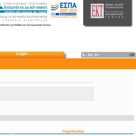
Login
A-
Ao
A+
GR
Organisation