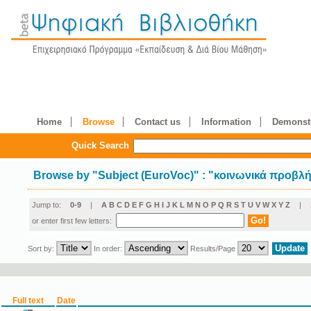
Home
Browse
Contact us
Information
Demonstr
Quick Search
Browse by
"
Subject (EuroVoc)
"
: "κοινωνικά προβλ
Jump to:
0-9
|
A
B
C
D
E
F
G
H
I
J
K
L
M
N
O
P
Q
R
S
T
U
V
W
X
Y
Z
|
or enter first few letters:
Sort by:
In order:
Results/Page
Full text
Date