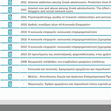
2011
Internet addiction among Greek adolescents: Prediction from fl
Internet use and abuse among Greek adoleschents: Τhe effect of
2011
bloggers and social network users
2011
Psychopathology, quality of romantic relationships and personal
2015
Διεθνές συνέδριο νέων «Η Κοινωνία Επιχειρείν»
2015
Η κοινωνία επιχειρείν: κοινωνική επιχειρηματικότητα
2015
Η κοινωνία επιχειρείν: κοινωνική επιχειρηματικότητα [ηχογράφ
2015
Η κοινωνία επιχειρείν: κοινωνική επιχειρηματικότητα [ηχογράφ
2012
[Η προσέγγιση της αναπτυξιακής ψυχοπαθολογίας στην χρήση
2008
Θεωρητικό υπόβαθρο του συμβούλου γραφείων σύνδεσης
-
Κοινωνία και πολιτική: Αφιερώματα ημερήσιου και περιοδικού 
-
Μελέτη - Αποτύπωση δομών και δράσεων Επαγγελματικού Πρ
-
Φεμινισμός: Άρθρα ημερήσιου και περιοδικού τύπου σχετικά με