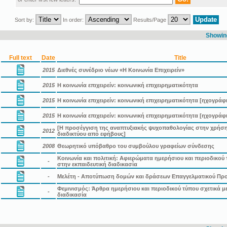
Sort by:
In order:
Results/Page
Showing
Full text
Date
Title
2015
Διεθνές συνέδριο νέων «Η Κοινωνία Επιχειρείν»
2015
Η κοινωνία επιχειρείν: κοινωνική επιχειρηματικότητα
2015
Η κοινωνία επιχειρείν: κοινωνική επιχειρηματικότητα [ηχογράφ
2015
Η κοινωνία επιχειρείν: κοινωνική επιχειρηματικότητα [ηχογράφ
[Η προσέγγιση της αναπτυξιακής ψυχοπαθολογίας στην χρήσ
2012
διαδικτύου από εφήβους]
2008
Θεωρητικό υπόβαθρο του συμβούλου γραφείων σύνδεσης
Κοινωνία και πολιτική: Αφιερώματα ημερήσιου και περιοδικού 
-
στην εκπαιδευτική διαδικασία
-
Μελέτη - Αποτύπωση δομών και δράσεων Επαγγελματικού Πρ
Φεμινισμός: Άρθρα ημερήσιου και περιοδικού τύπου σχετικά με
-
διαδικασία