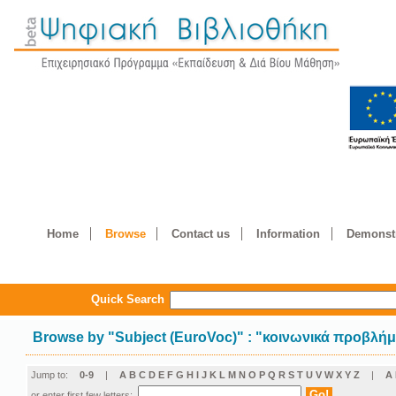
Home
Browse
Contact us
Information
Demonstr
Quick Search
Browse by
"
Subject (EuroVoc)
"
: "κοινωνικά προβλή
Jump to:
0-9
|
A
B
C
D
E
F
G
H
I
J
K
L
M
N
O
P
Q
R
S
T
U
V
W
X
Y
Z
|
Α
or enter first few letters: