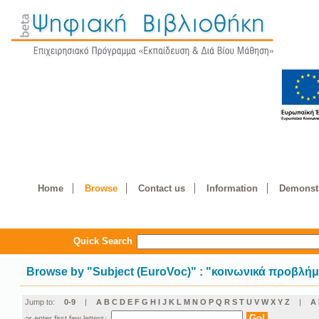
Home
Browse
Contact us
Information
Demonstr
Quick Search
Browse by
"
Subject (EuroVoc)
"
: "κοινωνικά προβλή
Jump to:
0-9
|
A
B
C
D
E
F
G
H
I
J
K
L
M
N
O
P
Q
R
S
T
U
V
W
X
Y
Z
|
Α
or enter first few letters: