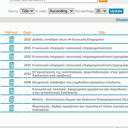
Sort by:
In order:
Results/Page
Showing
Full text
Date
Title
2015
Διεθνές συνέδριο νέων «Η Κοινωνία Επιχειρείν»
2015
Η κοινωνία επιχειρείν: κοινωνική επιχειρηματικότητα
2015
Η κοινωνία επιχειρείν: κοινωνική επιχειρηματικότητα [ηχογράφ
2015
Η κοινωνία επιχειρείν: κοινωνική επιχειρηματικότητα [ηχογράφ
[Η προσέγγιση της αναπτυξιακής ψυχοπαθολογίας στην χρήσ
2012
διαδικτύου από εφήβους]
2008
Θεωρητικό υπόβαθρο του συμβούλου γραφείων σύνδεσης
Κοινωνία και πολιτική: Αφιερώματα ημερήσιου και περιοδικού 
-
στην εκπαιδευτική διαδικασία
-
Μελέτη - Αποτύπωση δομών και δράσεων Επαγγελματικού Πρ
Φεμινισμός: Άρθρα ημερήσιου και περιοδικού τύπου σχετικά με
-
διαδικασία