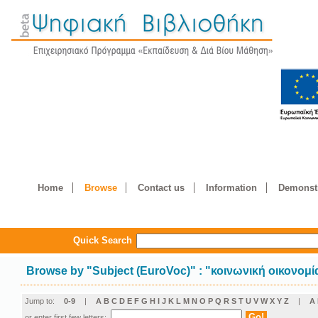
Home
Browse
Contact us
Information
Demonstr
Quick Search
Browse by
"
Subject (EuroVoc)
"
: "κοινωνική οικονομί
Jump to:
0-9
|
A
B
C
D
E
F
G
H
I
J
K
L
M
N
O
P
Q
R
S
T
U
V
W
X
Y
Z
|
Α
or enter first few letters: