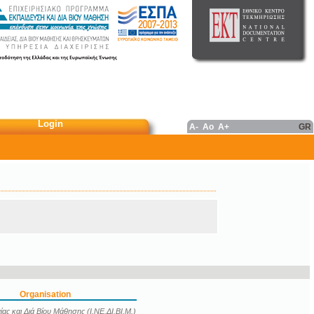
Login
A-
Ao
A+
GR
Organisation
ας και Διά Βίου Μάθησης (Ι.ΝΕ.ΔΙ.ΒΙ.Μ.)