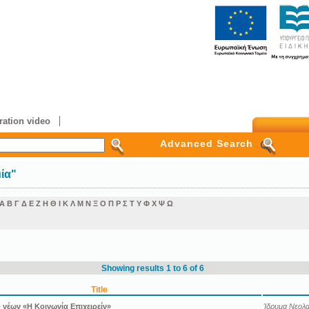
ation video
Advanced Search
ία"
Α
Β
Γ
Δ
Ε
Ζ
Η
Θ
Ι
Κ
Λ
Μ
Ν
Ξ
Ο
Π
Ρ
Σ
Τ
Υ
Φ
Χ
Ψ
Ω
Showing results 1 to 6 of 6
Title
 νέων «Η Κοινωνία Επιχειρείν»
Ίδρυμα Νεολαί