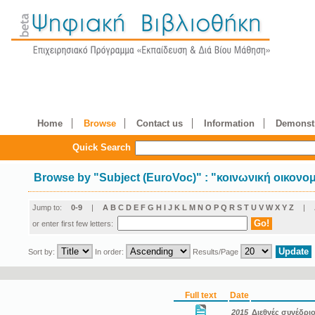
Home
Browse
Contact us
Information
Demonstr
Quick Search
Browse by
"
Subject (EuroVoc)
"
: "κοινωνική οικονομ
Jump to:
0-9
|
A
B
C
D
E
F
G
H
I
J
K
L
M
N
O
P
Q
R
S
T
U
V
W
X
Y
Z
|
or enter first few letters:
Sort by:
In order:
Results/Page
Full text
Date
2015
Διεθνές συνέδριο