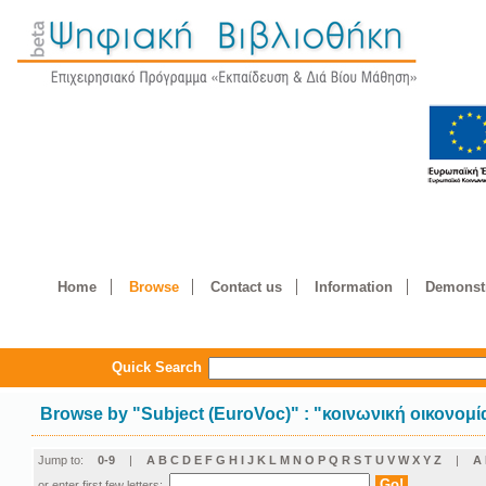
Home
Browse
Contact us
Information
Demonstr
Quick Search
Browse by
"
Subject (EuroVoc)
"
: "κοινωνική οικονομί
Jump to:
0-9
|
A
B
C
D
E
F
G
H
I
J
K
L
M
N
O
P
Q
R
S
T
U
V
W
X
Y
Z
|
Α
or enter first few letters: